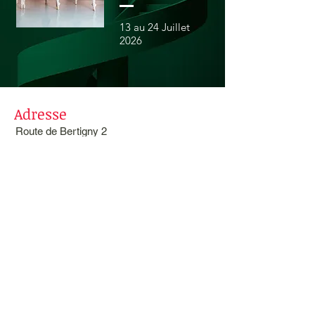
13 au 24 Juillet
2026
Adresse
Route de Bertigny 2
1700 Fribourg
Route d'Englisberg 17
1763 Granges-Paccot
info@cidc.ch
Tel: 026 322 25 28
Suivez nous
sur Instagram cidcecole